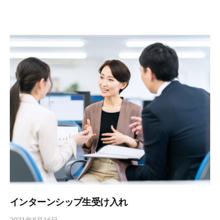
A
コ
N
ン
A
サ
N
ア
ル
ド
テ
バ
ィ
イ
ン
ザ
グ
ー
）
インターンシップ生受け入れ