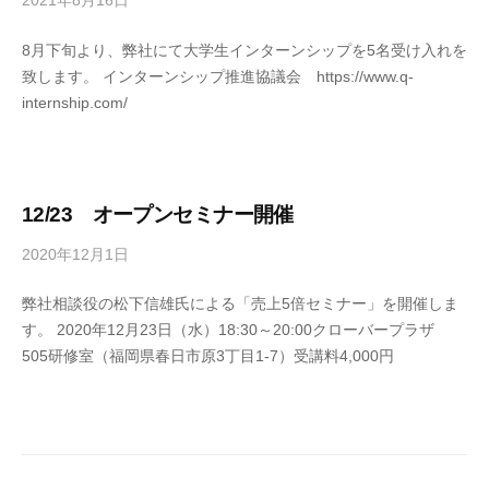
2021年8月16日
b
y
8月下旬より、弊社にて大学生インターンシップを5名受け入れを
オ
致します。 インターンシップ推進協議会 https://www.q-
フ
internship.com/
ィ
ス
A
N
A
12/23 オープンセミナー開催
N
2020年12月1日
b
ア
y
ド
弊社相談役の松下信雄氏による「売上5倍セミナー」を開催しま
オ
バ
す。 2020年12月23日（水）18:30～20:00クローバープラザ
フ
イ
505研修室（福岡県春日市原3丁目1-7）受講料4,000円
ィ
ザ
ス
ー
A
N
A