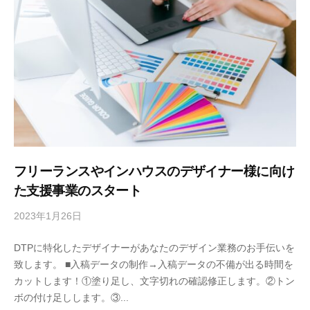
ィ
A
ン
N
グ
.
・
人
コ
事
ン
労
サ
務
ル
コ
テ
ン
フリーランスやインハウスのデザイナー様に向け
ィ
サ
ル
た支援事業のスタート
ン
テ
グ
2023年1月26日
b
ィ
・
y
ン
DTPに特化したデザイナーがあなたのデザイン業務のお手伝いを
人
オ
グ
致します。 ■入稿データの制作→入稿データの不備が出る時間を
フ
事
）
カットします！①塗り足し、文字切れの確認修正します。②トン
ィ
労
ボの付け足しします。③...
ス
務