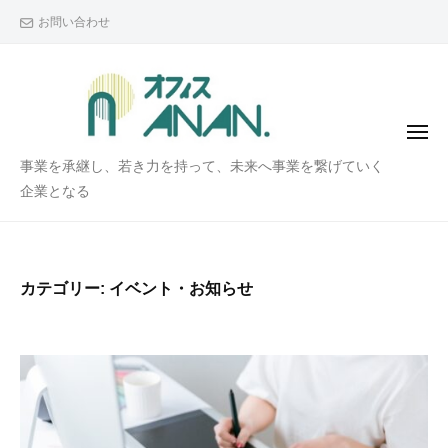
オ
コ
お問い合わせ
フ
ン
ィ
テ
ス
ン
・
ア
ツ
メ
ナ
へ
ニ
オ
事業を承継し、若き力を持って、未来へ事業を繋げていく
ン
ュ
ス
ー
フ
企業となる
（
キ
A
ィ
ッ
N
ス
プ
A
・
N
カテゴリー:
イベント・お知らせ
ア
.
ナ
コ
ン
ン
サ
（
ル
A
テ
N